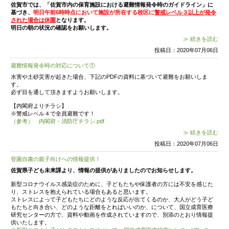
※2号認定児、及び3号認定児での入園をご希望の方
をお願いします。
６、面接及び制服採寸について
1号認定、子育て支援での入園が決まられた方は、
1
月
後
に分けて行います。詳細は、11月中旬にお知らせ
※2号認定、3号認定の入園が決まられた方は、1月
す。日程が決まり次第、ご連絡します。
７、1日体験入園について
現時点では、小グループに分けて実施の予定です。
ルに参加の方を除く）コロナ感染状況によっては中
す。
投
『水辺の風景画コンテスト』作品募集について
公益財団法人ヤマハ発動機スポーツ振興財団より、ご案内
せします。
ーーーーーーーーーーーーーーーーーーーーーーーーーー