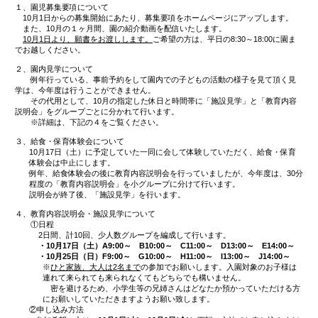
詳細につきましては、ホームページ”新着情報”内の『令和
【入園希望の方へ】』の内容をご確認ください。
投
令和３年度園児募集について【入園希望の方へ】
10月1日より園児募集がはじまります。
今年度は新型コロナウイルス感染症の流行により、例年と
動などを行うことが難しいと判断しました。
つきましては、下記のような内容で行うことにしました。
よくお読みいただき、ご理解とご協力を頂きますようよろ
す。
ご不明な点がありましたら、いつでも園までご連絡くださ
５３）
記
１、園児募集要項について
10月1日からの募集開始にあたり、募集要項をホームペ
また、10月の１ヶ月間、園の紹介動画を配信いたします