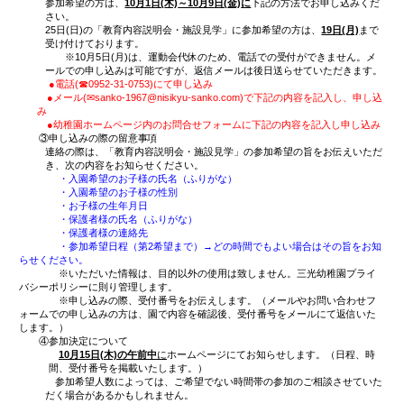
10月1日より、願書をお渡しします。
ご希望の方は、平日の8
でお越しください。
２、園内見学について
例年行っている、事前予約をして園内での子どもの活動
学は、今年度は行うことができません。
その代用として、10月の指定した休日と時間帯に「施
説明会」をグループごとに分かれて行います。
※詳細は、下記の４をご覧ください。
３、給食・保育体験会について
10月17日（土）に予定していた一同に会して体験して
体験会は中止にします。
例年、給食体験会の後に教育内容説明会を行っていまし
程度の「教育内容説明会」を小グループに分けて行い
説明会が終了後、「施設見学」を行います。
４、教育内容説明会・施設見学について
①日程
2日間、計10回、少人数グループを編成して行います
・10月17日（土）A9:00～ B10:00～ C11:00～ D