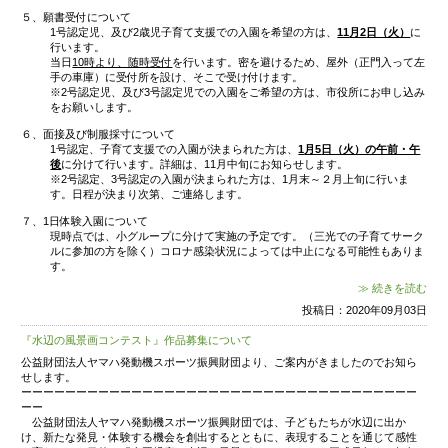
・10月25日（日）F9:00～ G10:00～ H11:00～ I13
※
ひと家族、大人は2名まで
の参加でお願いします
連れて来られても来られなくてもどちらでも構いま
密を避けるため、小学生等の兄姉さんはどなたか
にお願いしていただきますようお願い致します。
②申し込み方法
参加希望の方は、
10
月1
日(
木)
～10
月9
日(
金)
に
下記の
さい。
25日(日)の「教育内容説明会・施設見学」に参加希
受け付けております。
※10月5日(月)は、運動会代休のため、電話での
ールでの申し込みは可能ですが、返信メールは後日
●電話(☎0952-31-0753)にて申し込み
●メール(✉sanko-1967@nisikyu-sanko.com
み
●幼稚園ホームページ内のお問合せフォームに下記の
③申し込みの際の留意事項
連絡の際は、「教育内容説明会・施設見学」の参加
き、次の内容をお知らせください。
・入園希望のお子様の氏名（ふりがな）
・入園希望のお子様の性別