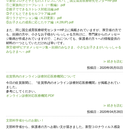
ーー
公益財団法人ヤマハ発動機スポーツ振興財団では、子ど
け、新たな発見・体験する機会を創出するとともに、表現
を育むことを目的に「全国児童 水辺の風景がコンテスト
開催しております。
第３２回を迎える今回も、2020年7月22日～9月23日の
もたちが描いた作品を募集いたします。
四方を海に囲まれた日本において、子どもたちが自然体
川、湖などの水辺にでかけ、「見る」「聞く」「嗅ぐ」「
で感じる自然の大きさや美しさ、そしてさまざまな体験を
どを子どもらしい感性で元気に素直に絵に表現することは
で非常に大切であると考えています。ぜひ、これを機会に
を運び、見たこと感じたことを絵に描いていただきたいと
今年度より、応募作品の返却は行いません。予めご了承
される場合は、お子様が一生懸命書いた作品ですので、事
残すことをお勧めします。
子どもたちが元気で生き生きとした作品のご応募をお待
ーーーーーーーーーーーーーーーーーーーーーーーーーー
ーー
応募につきましては、下記のPDFファイルをご覧の上、ご
時間に、絵画を楽しんでみられませんか？