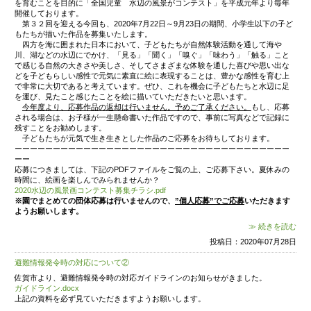
・お子様の生年月日
・保護者様の氏名（ふりがな）
・保護者様の連絡先
・参加希望日程（第2希望まで）→どの時間でもよい
らせください。
※いただいた情報は、目的以外の使用は致しません
バシーポリシーに則り管理します。
※申し込みの際、受付番号をお伝えします。（メー
ォームでの申し込みの方は、園で内容を確認後、受付番号
します。）
④参加決定について
10月15
日(
木)
の午前中
に
ホームページにてお知ら
間、受付番号を掲載いたします。）
参加希望人数によっては、ご希望でない時間帯の参
だく場合があるかもしれません。
５、願書受付について
1号認定児、及び2歳児子育て支援での入園を希望の
行います。
当日
10時より、随時受付
を行います。密を避けるた
手の車庫）に受付所を設け、そこで受け付けます。