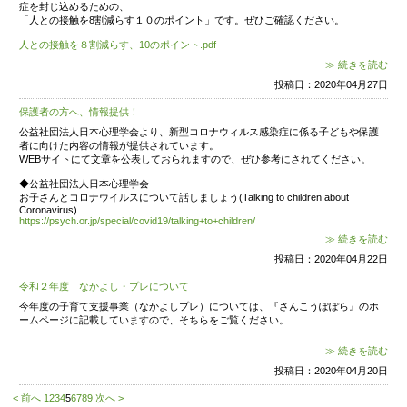
2020水辺の風景画コンテスト募集チラシ.pdf
※園でまとめての団体応募は行いませんので、
”個人応募”
ようお願いします。
投
避難情報発令時の対応について②
佐賀市より、避難情報発令時の対応ガイドラインのお知ら
ガイドライン.docx
上記の資料を必ず見ていただきますようお願いします。
佐賀市では、「佐賀市内の保育施設における避難情報発令
基づき、
明日午前6時時点において施設が所在する校区に
警
された場合は休園
となります。
明日の朝の状況の確認をお願いします。
投
避難情報発令時の対応について①