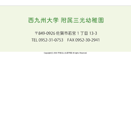
水害や土砂災害が起きた場合、下記のPDFの資料に基づい
す。
必ず目を通して頂きますようお願いします。
【内閣府よりチラシ】
※警戒レベル４で全員避難です！
（参考） 内閣府・消防庁チラシ.pdf
投
登園自粛の親子向けへの情報提供！
佐賀県子ども未来課より、情報の提供がありましたのでお
新型コロナウイルス感染症のために、子どもたちや保護者
り、ストレスを抱えられている場合もあると思います。
ストレスによって子どもたちにどのような反応が出てくる
もたちと向き合い、どのような距離をとればいいのか、に
研究センターの方で、資料や動画を作成されていますので
供いたします。