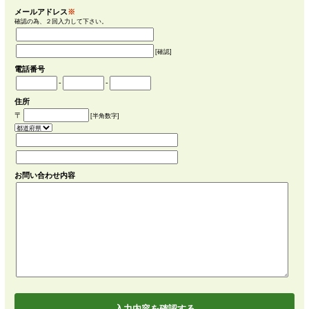
※
印の項目は必須となりますので、必ず入力してください。
お名前
※
[姓]
[名]
フリガナ
[姓]
[名]
メールアドレス
※
確認の為、２回入力して下さい。
[確認]
電話番号
-
-
住所
〒
[半角数字]