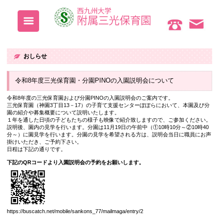
おしらせ
令和8年度三光保育園・分園PINOの入園説明会
令和8年度の三光保育園および分園PINOの入園説明会のご
三光保育園（神園3丁目13－17）の子育て支援センターぽ
園の紹介や募集概要について説明いたします。
１年を通した日頃の子どもたちの様子も映像で紹介致します
説明後、園内の見学を行います。分園は11月19日の午前中（①1
分～）に園見学を行います。分園の見学を希望される方は、
掛けいただき、ご予約下さい。
日程は下記の通りです。