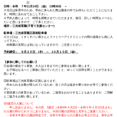
下記のQRコードより入園説明会の予約をお願いします。
https://buscatch.net/mobile/sankons_77/mailmaga/entry/2
記
日時：令和 ７年11月14日 (金) 13時30分 ～
※当日は保育中のため、早めに来られた際は園舎の外でお待
す。時間に合わせておこし下さい。
※予約人数によって、時間を調整させていただきます。後日
たいと思いますので、ご了承ください。
場所：三光保育園(子育て支援センター)
駐車場：三光保育園正面前駐車場
※入り口は、くすくすパン屋さんとファミリーアイクリニッ
って下さい。
幼稚園の玄関とは別になっていますので、ご注意ください