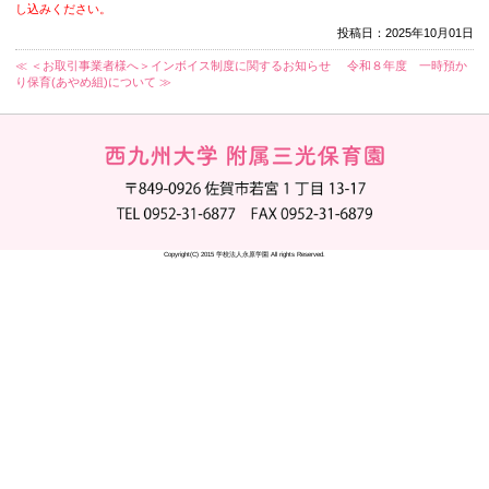
予約締切： ９月２５日 (木) ～ 1０月１０日 (金)
【参加に際してのお願い】
①会場の都合で１家族、大人は２名までのご参加をお願い致
お子様はなるべくご家族に預けていただくと、ゆっくり説
思います。
②駐車場は三光保育園の正面にあります。
停められる台数が限られているため、近くの方は徒歩や乗
さい。
※普段通りの保育があっているため、ご迷惑をおかけするこ
とご協力をお願い致します。
➂3歳児の入園について
・申し訳ありません。今の所、3歳児（令和4年４月2日～
の入園の枠がとれそうにありません。今回の園の説明会と見
・令和８年度の入園説明会です。令和９年度からの入園を
し込みください。